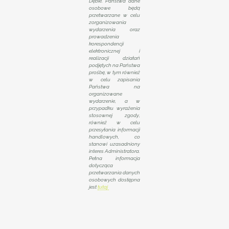
Dębie. Państwa dane
osobowe będą
przetwarzane w celu
zorganizowania
wydarzenia oraz
prowadzenia
korespondencji
elektronicznej i
realizacji działań
podjętych na Państwa
prośbę, w tym również
w celu zapisania
Państwa na
organizowane
wydarzenie, a w
przypadku wyrażenia
stosownej zgody,
również w celu
przesyłania informacji
handlowych, co
stanowi uzasadniony
interes Administratora.
Pełna informacja
dotycząca
przetwarzania danych
osobowych dostępna
jest
tutaj