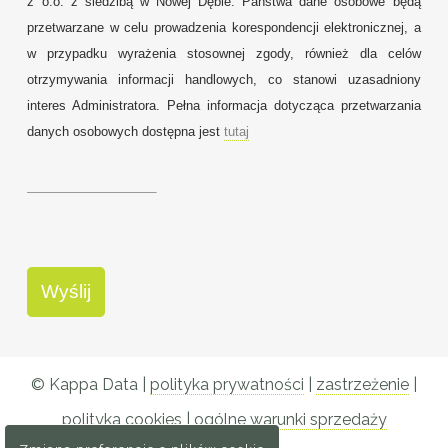
z o.o. z siedzibą w Nowej Dębie. Państwa dane osobowe będą
przetwarzane w celu prowadzenia korespondencji elektronicznej, a
w przypadku wyrażenia stosownej zgody, również dla celów
otrzymywania informacji handlowych, co stanowi uzasadniony
interes Administratora. Pełna informacja dotycząca przetwarzania
danych osobowych dostępna jest
tutaj
© Kappa Data |
polityka prywatności
|
zastrzeżenie
|
polityka cookies
|
ogólne warunki sprzedaży