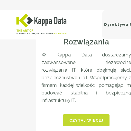
Dyrektywa 
Rozwiązania
W Kappa Data dostarczamy
Si
zaawansowane i niezawodne
Sw
rozwiązania IT, które obejmują sieci,
Ro
bezpieczeństwo i IoT. Współpracujemy z
Ba
firmami każdej wielkości, pomagając im
budować stabilną i bezpieczną
infrastrukturę IT.
CZYTAJ WIĘCEJ