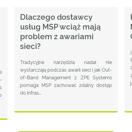
Dlaczego dostawcy
usług MSP wciąż mają
problem z awariami
sieci?
Tradycyjne narzędzia nadal nie
wystarczają podczas awarii sieci i jak Out-
e
of-Band Management z ZPE Systems
-
pomaga MSP zachować zdalny dostęp
s
do infras...
p