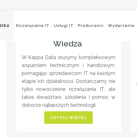
NIS2
Rozwiązania IT
Usługi IT
Producenci
Wydarzenia
Wiedza
W Kappa Data służymy kompleksowym
eci Wi-Fi
Ochrona brzegowa
wsparciem technicznym i handlowym,
itching
Ochrona poczty e-mail
pomagając sprzedawcom IT na każdym
uting
Ochrona aplikacji
etapie ich działalności. Dostarczamy nie
ckup i archiwizacja
tylko nowoczesne rozwiązania IT, ale
także doradztwo, szkolenia i pomoc w
doborze najlepszych technologii.
CZYTAJ WIĘCEJ