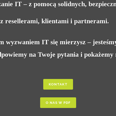
zanie IT – z pomocą solidnych, bezpiec
 resellerami, klientami i partnerami.
im wyzwaniem IT się mierzysz – jesteśm
Odpowiemy na Twoje pytania i pokażemy 
KONTAKT
O NAS W PDF