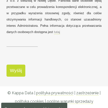
z o.o. z siedzibą w Nowej Dębie. Państwa dane osobowe będą
przetwarzane w celu prowadzenia korespondencji elektronicznej, a
w przypadku wyrażenia stosownej zgody, również dla celów
otrzymywania informacji handlowych, co stanowi uzasadniony
interes Administratora. Pełna informacja dotycząca przetwarzania
danych osobowych dostępna jest
tutaj
© Kappa Data |
polityka prywatności
|
zastrzeżenie
|
polityka cookies
|
ogólne warunki sprzedaży