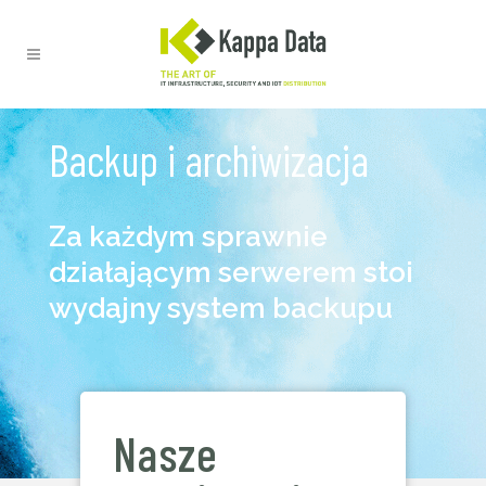
Backup i archiwizacja
Za każdym sprawnie
działającym serwerem stoi
wydajny system backupu
Nasze