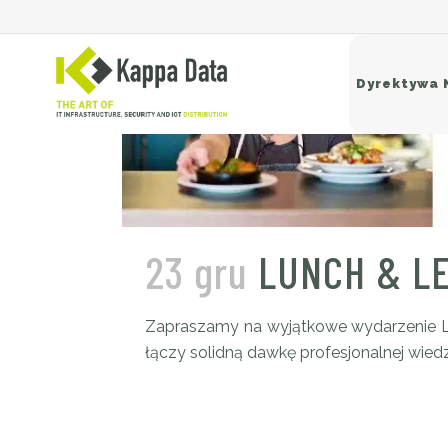
Dyrektywa 
Si
Sw
23 gru
LUNCH & L
Ro
Ba
Zapraszamy na wyjątkowe wydarzenie Lu
łączy solidną dawkę profesjonalnej wie