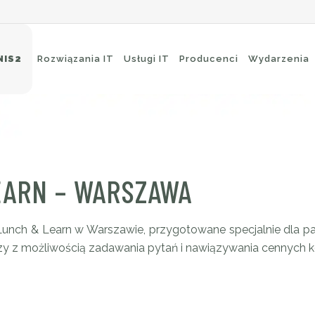
NIS2
Rozwiązania IT
Usługi IT
Producenci
Wydarzenia
eci Wi-Fi
Ochrona brzegowa
itching
Ochrona poczty e-mail
EARN – WARSZAWA
uting
Ochrona aplikacji
ckup i archiwizacja
nch & Learn w Warszawie, przygotowane specjalnie dla par
dzy z możliwością zadawania pytań i nawiązywania cennych k