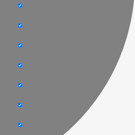
Cato Networks
Ekahau
Hackathon
JumpCloud
Lancom Systems
Najnowsze wpisy