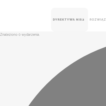
DYREKTYWA NIS2
ROZWIĄZ
Znaleziono 0 wydarzenia.
SIE
SW
RO
BA