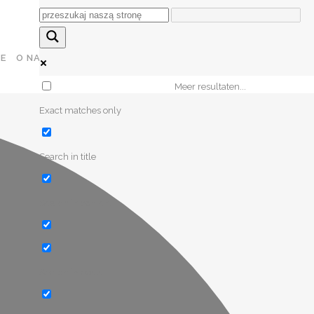
JE
O NAS
DLA PARTNERÓW
PL
KONTAKT
Meer resultaten...
Exact matches only
Search in title
Search in content
Search in posts