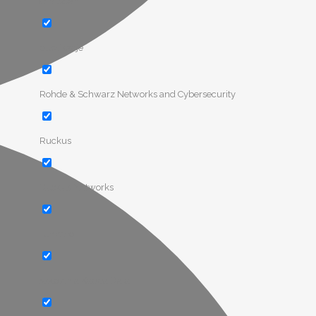
OneSpan
publikacje
Rohde & Schwarz Networks and Cybersecurity
Ruckus
Ruckus Networks
runZero
szkolenia Kappa Data