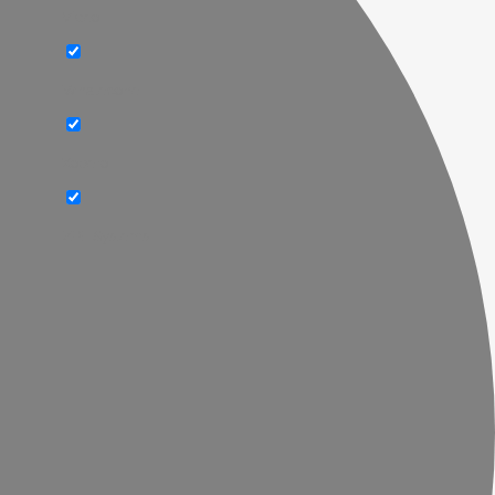
Video
Whalebone
Xopero
ZPE Systems