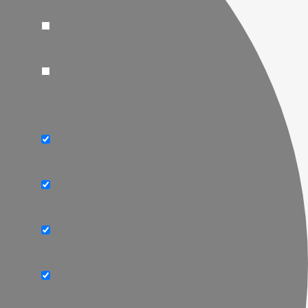
Search in pages
portfolio_page
tribe_events
Filter op categorie
ABC BEZPIECZEŃSTWA
Barracuda
Bez kategorii
CATO