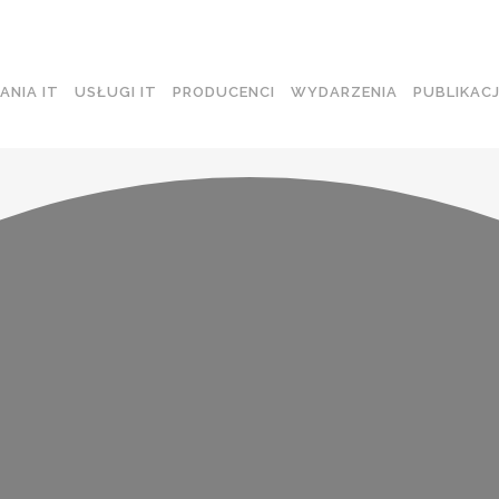
ANIA IT
USŁUGI IT
PRODUCENCI
WYDARZENIA
PUBLIKAC
CI WI-FI
OCHRONA BRZEGOWA
ITCHING
OCHRONA POCZTY E-MAIL
UTING
OCHRONA APLIKACJI
CKUP I ARCHIWIZACJA