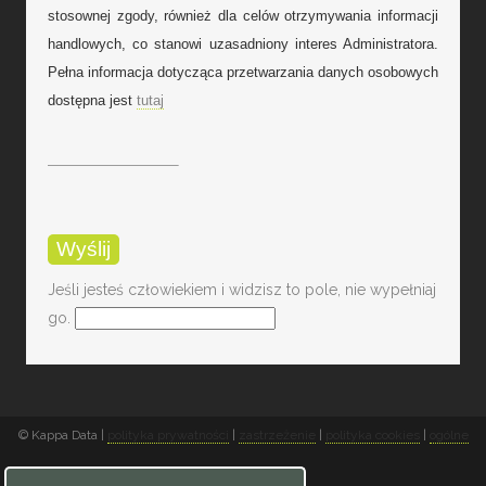
stosownej zgody, również dla celów otrzymywania informacji
handlowych, co stanowi uzasadniony interes Administratora.
Pełna informacja dotycząca przetwarzania danych osobowych
dostępna jest
tutaj
Jeśli jesteś człowiekiem i widzisz to pole, nie wypełniaj
go.
© Kappa Data |
polityka prywatności
|
zastrzeżenie
|
polityka cookies
|
ogólne
warunki sprzedaży