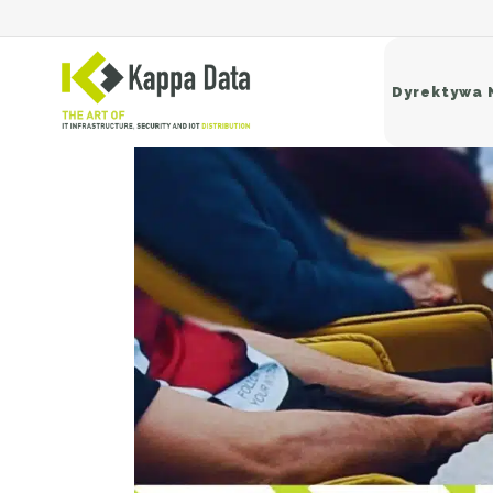
Dyrektywa 
Si
Sw
Ro
Ba