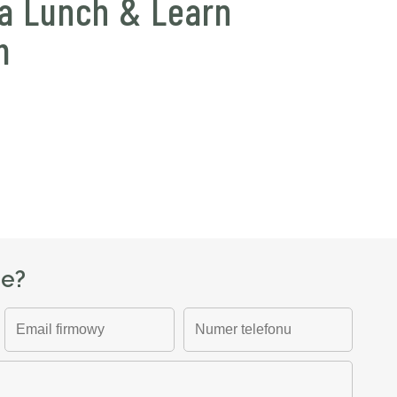
a Lunch & Learn
m
ze?