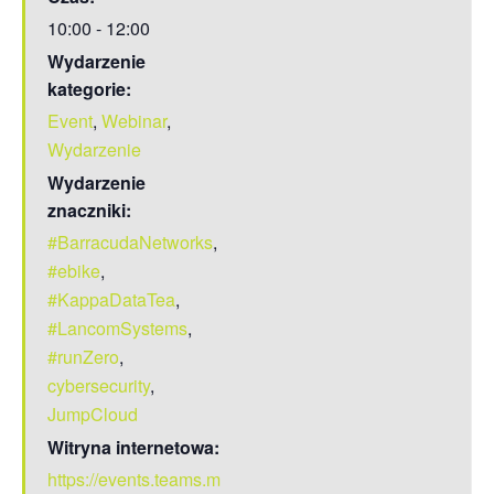
10:00 - 12:00
Wydarzenie
kategorie:
Event
,
Webinar
,
Wydarzenie
Wydarzenie
znaczniki:
#BarracudaNetworks
,
#ebike
,
#KappaDataTea
,
#LancomSystems
,
#runZero
,
cybersecurity
,
JumpCloud
Witryna internetowa:
https://events.teams.m