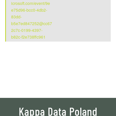
icrosoft.com/event/9e
e75d96-bcc0-4db2-
83dd-
b5e7ed847252@cc67
2c7c-0199-4397-
b82c-f2e738ffc961
Kappa Data Poland