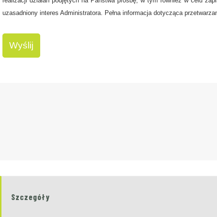
realizacji działań podjętych na Państwa prośbę, w tym również
w celu zap
uzasadniony interes Administratora. Pełna informacja dotycząca przetwarz
Szczegóły