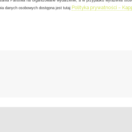
isania Państwa na organizowane wydarzenie
, a w przypadku wyrażenia stos
Polityka prywatności – Kap
ania danych osobowych dostępna jest tutaj