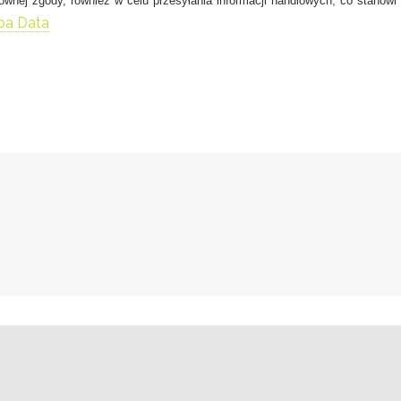
ownej zgody, również w celu przesyłania informacji handlowych, co stanowi
pa Data