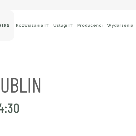
NIS2
Rozwiązania IT
Usługi IT
Producenci
Wydarzenia
eci Wi-Fi
Ochrona brzegowa
itching
Ochrona poczty e-mail
LUBLIN
uting
Ochrona aplikacji
ckup i archiwizacja
4:30