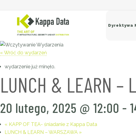
Dyrektywa 
« Wróć do wydarzeń
Si
wydarzenie już minęło.
Sw
LUNCH & LEARN – 
Ro
Ba
20 lutego, 2025 @ 12:00
-
1
«
KAPP OF TEA- śniadanie z Kappa Data
LUNCH & LEARN – WARSZAWA
»