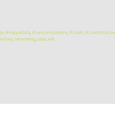
je
,
#KappaData
,
#LancomSystems
,
#Lublin
,
#LunchAndLea
eństwo
,
networking
,
sase
,
wifi