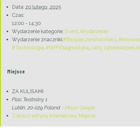
Data:
20 lutego, 2025
Czas:
12:00 - 14:30
Wydarzenie kategorie:
Event
,
Wydarzenie
Wydarzenie znaczniki:
#BezpieczeństwoSieci
,
#innowac
#Technologie
,
#WiFiDiagnostyka
,
cato
,
cyberbezpiecz
Miejsce
ZA KULISAMI
Plac Teatralny 1
Lublin
,
20-029
Poland
+ Mapa Google
Zobacz witrynę internetową Miejsce