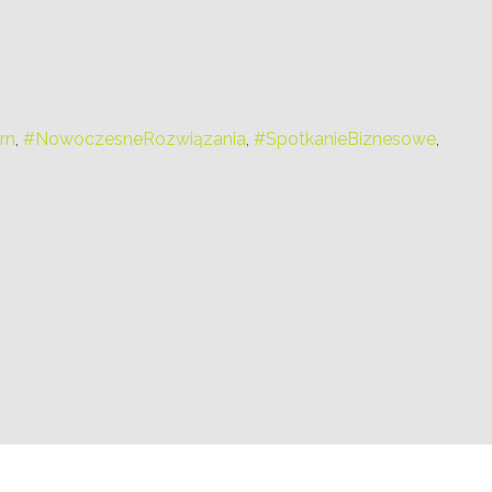
rn
,
#NowoczesneRozwiązania
,
#SpotkanieBiznesowe
,