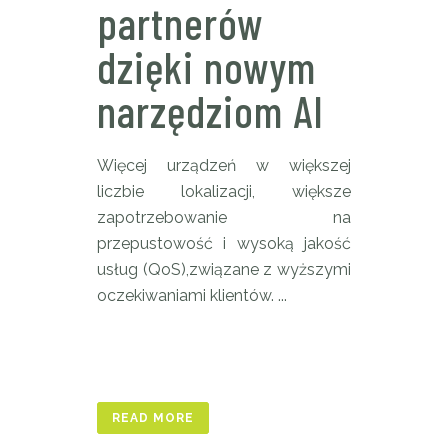
partnerów
dzięki nowym
narzędziom AI
Więcej urządzeń w większej
liczbie lokalizacji, większe
zapotrzebowanie na
przepustowość i wysoką jakość
usług (QoS),związane z wyższymi
oczekiwaniami klientów. ...
READ MORE
READ MORE