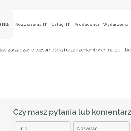
o Kappa Data i JumpCloud –
NIS2
Rozwiązania IT
Usługi IT
Producenci
Wydarzenia
ądzeniami w chmurze
ując zarządzanie tożsamością i urządzeniami w chmurze – bezp
eci Wi-Fi
Ochrona brzegowa
itching
Ochrona poczty e-mail
uting
Ochrona aplikacji
ckup i archiwizacja
Czy masz pytania lub komentar