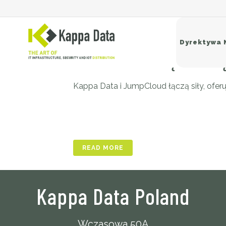
22 kwi
Partnerstw
Dyrektywa 
tożsamością i urz
Kappa Data i JumpCloud łączą siły, ofer
Si
Sw
Ro
Ba
READ MORE
Kappa Data Poland
Wczasowa 50A