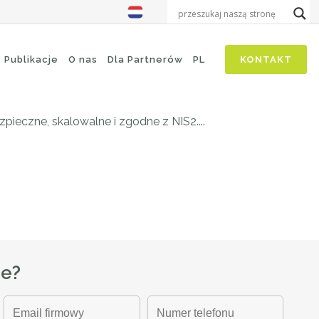
 zarządzanie
Publikacje
O nas
Dla Partnerów
PL
KONTAKT
ieczne, skalowalne i zgodne z NIS2....
ze?