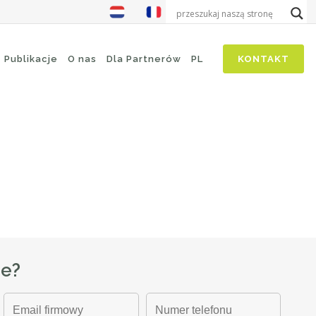
one
Publikacje
O nas
Dla Partnerów
PL
KONTAKT
wiadczeniu użytkownika. ...
ze?