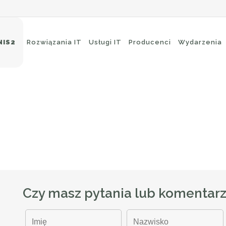
 Klienta Końcowego Whaleb
NIS2
Rozwiązania IT
Usługi IT
Producenci
Wydarzenia
towany z myślą o prostocie, przejrzystości i intuicyjnym doś
eci Wi-Fi
Ochrona brzegowa
itching
Ochrona poczty e-mail
uting
Ochrona aplikacji
ckup i archiwizacja
Czy masz pytania lub komentar