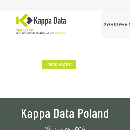
18 lis
Nowy Portal
Dyrektywa 
Portal Klienta Końcowego został zaprojek
Si
READ MORE
Sw
Ro
Ba
Kappa Data Poland
Wczasowa 50A