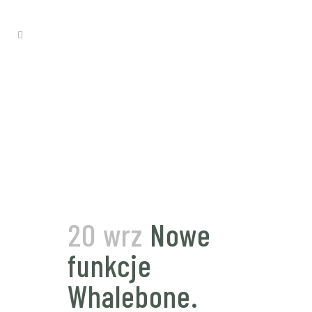
20 wrz
Nowe
funkcje
Whalebone.