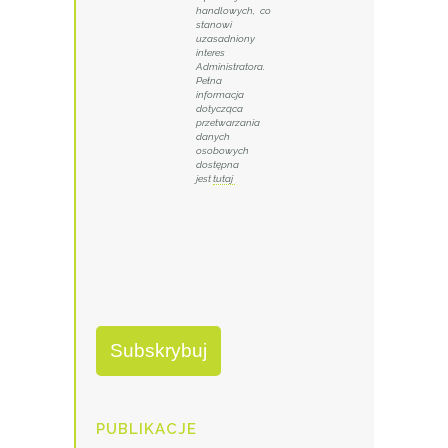
handlowych, co
stanowi
uzasadniony
interes
Administratora.
Pełna
informacja
dotycząca
przetwarzania
danych
osobowych
dostępna
jest
tutaj
PUBLIKACJE