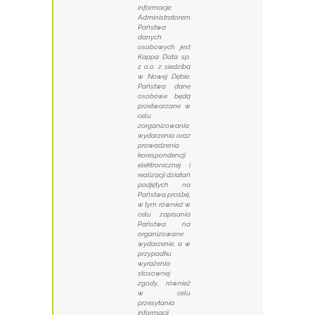
informacje:
Administratorem
Państwa
danych
osobowych jest
Kappa Data sp.
z o.o. z siedzibą
w Nowej Dębie.
Państwa dane
osobowe będą
przetwarzane w
celu
zorganizowania
wydarzenia oraz
prowadzenia
korespondencji
elektronicznej i
realizacji działań
podjętych na
Państwa prośbę,
w tym również w
celu zapisania
Państwa na
organizowane
wydarzenie, a w
przypadku
wyrażenia
stosownej
zgody, również
w celu
przesyłania
informacji