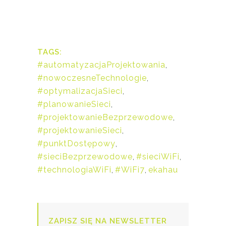
TAGS:
#automatyzacjaProjektowania
,
#nowoczesneTechnologie
,
#optymalizacjaSieci
,
#planowanieSieci
,
#projektowanieBezprzewodowe
,
#projektowanieSieci
,
#punktDostępowy
,
#sieciBezprzewodowe
,
#sieciWiFi
,
#technologiaWiFi
,
#WiFi7
,
ekahau
ZAPISZ SIĘ NA NEWSLETTER