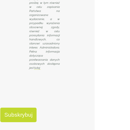
prośbę, w tym również
w celu zapisania
Państwa na
organizowane
wydarzenie, a w
przypadku wyrażenia
stosownej zgody,
również w celu
przesyłania informacji
handlowych, co
stanowi uzasadniony
interes Administratora.
Pełna informacja
dotycząca
przetwarzania danych
osobowych dostępna
jest
tutaj