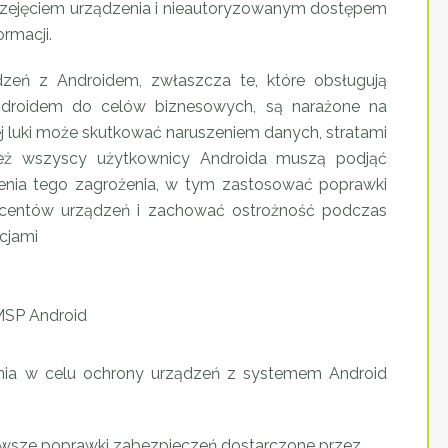
przejęciem urządzenia i nieautoryzowanym dostępem
rmacji.
dzeń z Androidem, zwłaszcza te, które obsługują
droidem do celów biznesowych, są narażone na
j luki może skutkować naruszeniem danych, stratami
o też wszyscy użytkownicy Androida muszą podjąć
enia tego zagrożenia, w tym zastosować poprawki
ucentów urządzeń i zachować ostrożność podczas
acjami
ania w celu ochrony urządzeń z systemem Android
wsze poprawki zabezpieczeń dostarczone przez