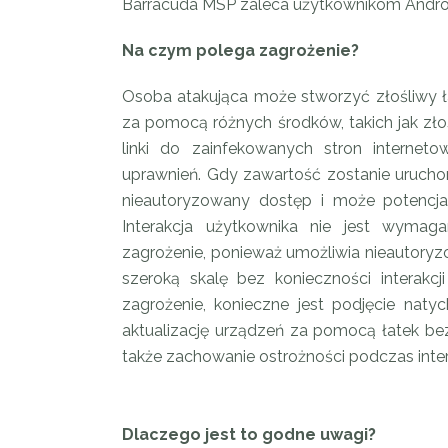
Barracuda MSP zaleca użytkownikom Androi
Na czym polega zagrożenie?
Osoba atakująca może stworzyć złośliwy 
za pomocą różnych środków, takich jak złoś
linki do zainfekowanych stron interne
uprawnień. Gdy zawartość zostanie urucho
nieautoryzowany dostęp i może potencja
Interakcja użytkownika nie jest wymag
zagrożenie, ponieważ umożliwia nieautoryz
szeroką skalę bez konieczności interakc
zagrożenie, konieczne jest podjęcie naty
aktualizację urządzeń za pomocą łatek b
także zachowanie ostrożności podczas intera
Dlaczego jest to godne uwagi?