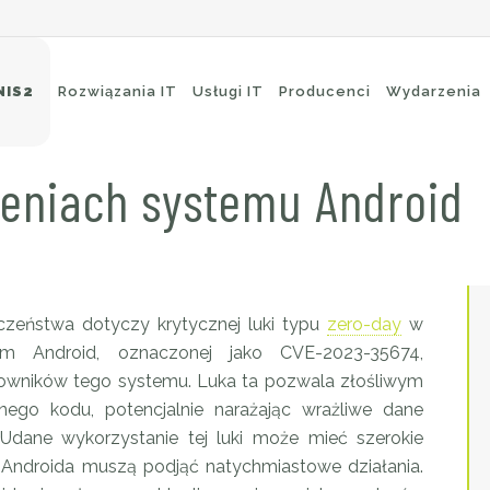
NIS2
Rozwiązania IT
Usługi IT
Producenci
Wydarzenia
zeniach systemu Android
eci Wi-Fi
Ochrona brzegowa
itching
Ochrona poczty e-mail
uting
Ochrona aplikacji
ckup i archiwizacja
czeństwa dotyczy krytycznej luki typu
zero-day
w
m Android, oznaczonej jako CVE-2023-35674,
kowników tego systemu. Luka ta pozwala złośliwym
go kodu, potencjalnie narażając wrażliwe dane
 Udane wykorzystanie tej luki może mieć szerokie
 Androida muszą podjąć natychmiastowe działania.