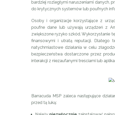
bardziej rozległymi naruszeniami danych, 
do krytycznych systemów lub poufnych info
Osoby i organizacje korzystające z urzą
poufne dane lub używają urządzeń z An
zwiększone ryzyko szkód. Wykorzystanie te
finansowymi i utratą reputacji. Dlateg
natychmiastowe działania w celu złagodz
bezpieczeństwa dostarczone przez prod
interakcji z niezaufanymi treściami lub aplik
Barracuda MSP zaleca następujące dział
przed tą luką:
Należy
niezwłocznie
zainstalować najno