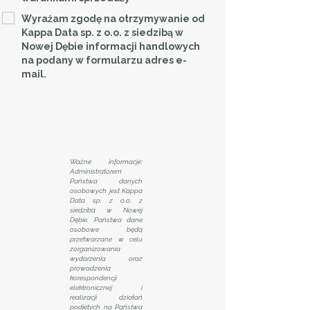
Wyrażam zgodę na otrzymywanie od
Kappa Data sp. z o.o. z siedzibą w
Nowej Dębie informacji handlowych
na podany w formularzu adres e-
mail.
Ważne informacje:
Administratorem
Państwa danych
osobowych jest Kappa
Data sp. z o.o. z
siedzibą w Nowej
Dębie. Państwa dane
osobowe będą
przetwarzane w celu
zorganizowania
wydarzenia oraz
prowadzenia
korespondencji
elektronicznej i
realizacji działań
podjętych na Państwa