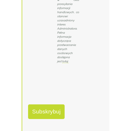
przesyłania
informacji
handlowych, co
stanowi
uzasadniony
interes
Administratora.
Pełna
informacja
dotycząca
przetwarzania
danych
osobowych
dostępna
jest
tutaj