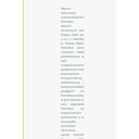
Ważne
informacje:
Administratorem
Państwa
danych
osobowych jest
Kappa Data sp.
z o.o. z siedzibą
w Nowej Dębie.
Państwa dane
osobowe będą
przetwarzane w
celu
zorganizowania
wydarzenia oraz
prowadzenia
korespondencji
elektronicznej i
realizacji działań
podjętych na
Państwa prośbę,
w tym również w
celu zapisania
Państwa na
organizowane
wydarzenie, a w
przypadku
wyrażenia
stosownej
zgody, również
w celu