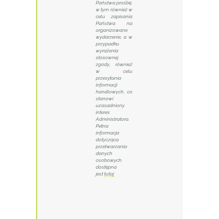
Państwa prośbę,
w tym również w
celu zapisania
Państwa na
organizowane
wydarzenie, a w
przypadku
wyrażenia
stosownej
zgody, również
w celu
przesyłania
informacji
handlowych, co
stanowi
uzasadniony
interes
Administratora.
Pełna
informacja
dotycząca
przetwarzania
danych
osobowych
dostępna
jest
tutaj