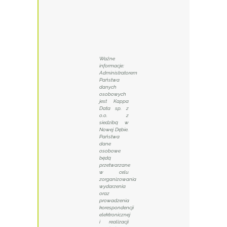
Ważne
informacje:
Administratorem
Państwa
danych
osobowych
jest Kappa
Data sp. z
o.o. z
siedzibą w
Nowej Dębie.
Państwa
dane
osobowe
będą
przetwarzane
w celu
zorganizowania
wydarzenia
oraz
prowadzenia
korespondencji
elektronicznej
i realizacji