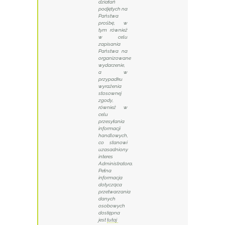
działań
podjętych na
Państwa
prośbę, w
tym również
w celu
zapisania
Państwa na
organizowane
wydarzenie,
a w
przypadku
wyrażenia
stosownej
zgody,
również w
celu
przesyłania
informacji
handlowych,
co stanowi
uzasadniony
interes
Administratora.
Pełna
informacja
dotycząca
przetwarzania
danych
osobowych
dostępna
jest
tutaj