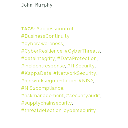
John Murphy
#accesscontrol
,
TAGS:
#BusinessContinuity
,
#cyberawareness
,
#CyberResilience
,
#CyberThreats
,
#dataintegrity
,
#DataProtection
,
#incidentresponse
,
#ITSecurity
,
#KappaData
,
#NetworkSecurity
,
#networksegmentation
,
#NIS2
,
#NIS2compliance
,
#riskmanagement
,
#securityaudit
,
#supplychainsecurity
,
#threatdetection
,
cybersecurity